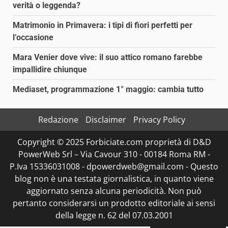
verità o leggenda?
Matrimonio in Primavera: i tipi di fiori perfetti per
l’occasione
Mara Venier dove vive: il suo attico romano farebbe
impallidire chiunque
Mediaset, programmazione 1° maggio: cambia tutto
Redazione
Disclaimer
Privacy Policy
Copyright © 2025 Forbiciate.com proprietà di D&D
PowerWeb Srl – Via Cavour 310 - 00184 Roma RM -
P.Iva 15336031008 - dpowerdweb@gmail.com - Questo
blog non è una testata giornalistica, in quanto viene
aggiornato senza alcuna periodicità. Non può
pertanto considerarsi un prodotto editoriale ai sensi
della legge n. 62 del 07.03.2001