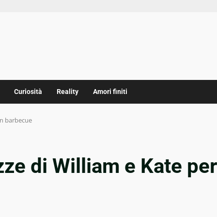
Curiosità
Reality
Amori finiti
un barbecue
ze di William e Kate per