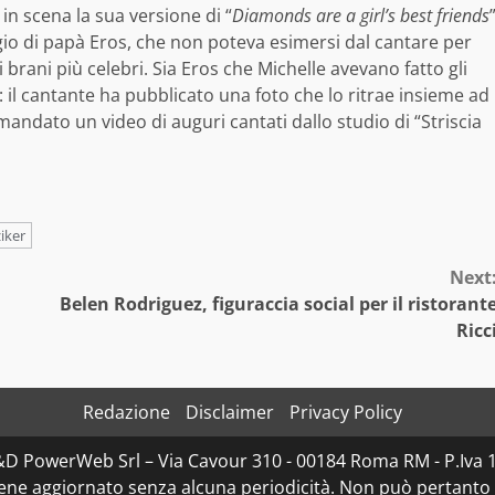
 in scena la sua versione di “
Diamonds are a girl’s best friends
gio di papà Eros, che non poteva esimersi dal cantare per
 brani più celebri. Sia Eros che Michelle avevano fatto gli
k: il cantante ha pubblicato una foto che lo ritrae insieme ad
andato un video di auguri cantati dallo studio di “Striscia
iker
Next
Belen Rodriguez, figuraccia social per il ristorant
Ricc
Redazione
Disclaimer
Privacy Policy
D&D PowerWeb Srl – Via Cavour 310 - 00184 Roma RM - P.I
iene aggiornato senza alcuna periodicità. Non può pertanto 