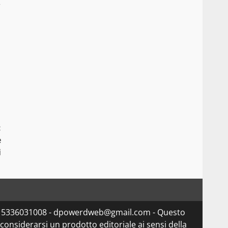
”
:
e
i
va 15336031008 - dpowerdweb@gmail.com - Questo
considerarsi un prodotto editoriale ai sensi della