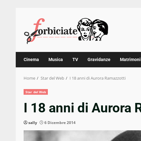
Skip
to
content
Cinema
Musica
TV
Gravidanze
Matrimoni
Home
Star del Web
I 18 anni di Aurora Ramazzotti
Star del Web
I 18 anni di Aurora
sally
6 Dicembre 2014