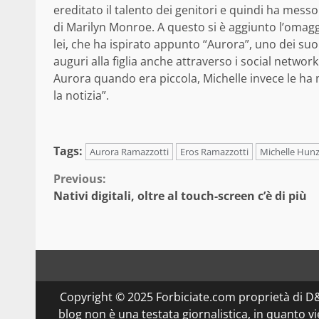
ereditato il talento dei genitori e quindi ha messo
di Marilyn Monroe. A questo si è aggiunto l’omag
lei, che ha ispirato appunto “Aurora”, uno dei suoi
auguri alla figlia anche attraverso i social networ
Aurora quando era piccola, Michelle invece le ha m
la notizia”.
Tags:
Aurora Ramazzotti
Eros Ramazzotti
Michelle Hunz
Continue
Previous:
Nativi digitali, oltre al touch-screen c’è di più
Reading
Copyright © 2025 Forbiciate.com proprietà di 
blog non è una testata giornalistica, in quanto v