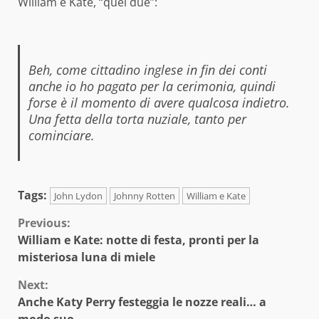
William e Kate, “quei due”:
Beh, come cittadino inglese in fin dei conti
anche io ho pagato per la cerimonia, quindi
forse è il momento di avere qualcosa indietro.
Una fetta della torta nuziale, tanto per
cominciare.
Tags:
John Lydon
Johnny Rotten
William e Kate
Continue
Previous:
William e Kate: notte di festa, pronti per la
Reading
misteriosa luna di miele
Next:
Anche Katy Perry festeggia le nozze reali… a