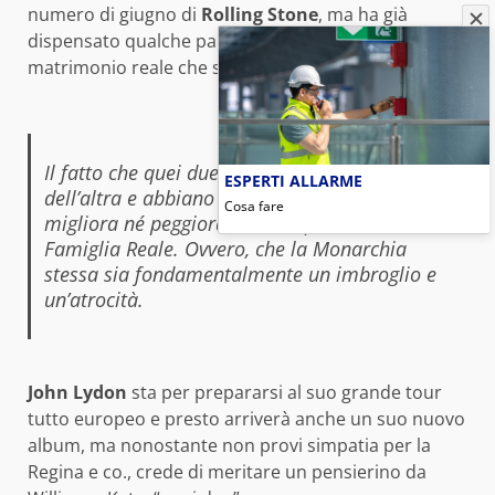
numero di giugno di
Rolling Stone
, ma ha già
dispensato qualche parola nei confronti del
matrimonio reale che si è svolto ieri:
Il fatto che quei due si siano innamorati l’uno
ESPERTI ALLARME
dell’altra e abbiano deciso di sposarsi, non
Cosa fare
migliora né peggiora la mia opinione sulla
Famiglia Reale. Ovvero, che la Monarchia
stessa sia fondamentalmente un imbroglio e
un’atrocità.
John Lydon
sta per prepararsi al suo grande tour
tutto europeo e presto arriverà anche un suo nuovo
album, ma nonostante non provi simpatia per la
Regina e co., crede di meritare un pensierino da