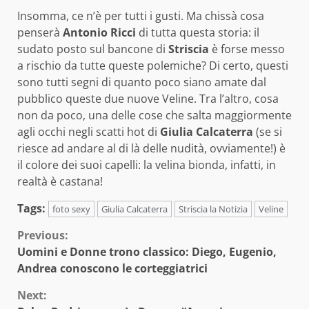
Insomma, ce n’è per tutti i gusti. Ma chissà cosa
penserà
Antonio Ricci
di tutta questa storia: il
sudato posto sul bancone di
Striscia
è forse messo
a rischio da tutte queste polemiche? Di certo, questi
sono tutti segni di quanto poco siano amate dal
pubblico queste due nuove Veline. Tra l’altro, cosa
non da poco, una delle cose che salta maggiormente
agli occhi negli scatti hot di
Giulia Calcaterra
(se si
riesce ad andare al di là delle nudità, ovviamente!) è
il colore dei suoi capelli: la velina bionda, infatti, in
realtà è castana!
Tags:
foto sexy
Giulia Calcaterra
Striscia la Notizia
Veline
Continue
Previous:
Uomini e Donne trono classico: Diego, Eugenio,
Reading
Andrea conoscono le corteggiatrici
Next: