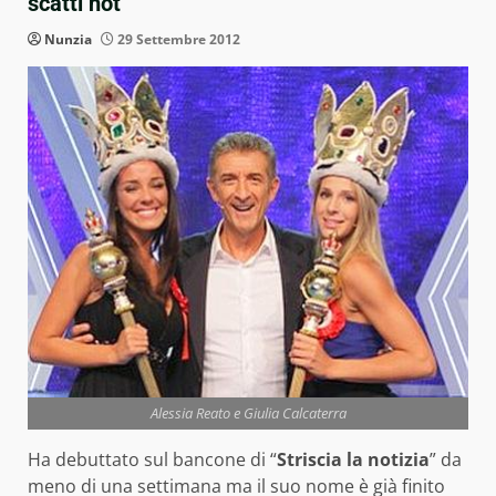
scatti hot
Nunzia
29 Settembre 2012
Alessia Reato e Giulia Calcaterra
Ha debuttato sul bancone di “
Striscia la notizia
” da
meno di una settimana ma il suo nome è già finito