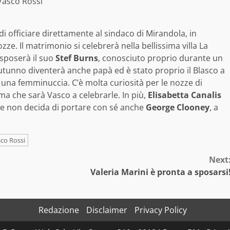
Vasco Rossi
i officiare direttamente al sindaco di Mirandola, in
zze. Il matrimonio si celebrerà nella bellissima villa La
 sposerà il suo
Stef Burns
, conosciuto proprio durante un
 autunno diventerà anche papà ed è stato proprio il Blasco a
à una femminuccia. C’è molta curiosità per le nozze di
ma che sarà Vasco a celebrarle. In più,
Elisabetta Canalis
che non decida di portare con sé anche
George Clooney
, a
co Rossi
Next
Valeria Marini è pronta a sposarsi
Redazione
Disclaimer
Privacy Policy