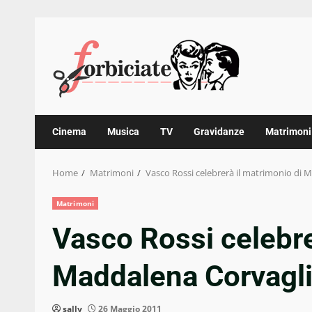
Skip
to
content
Cinema
Musica
TV
Gravidanze
Matrimoni
Home
Matrimoni
Vasco Rossi celebrerà il matrimonio di 
Matrimoni
Vasco Rossi celebre
Maddalena Corvagl
sally
26 Maggio 2011