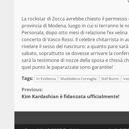
La rockstar di Zocca avrebbe chiesto il permesso d
provincia di Modena, luogo in cui si terranno le no
Personala, dopo otto mesi di relazione l’ex velina
concerto di Vasco Rossi. Il celebre chitarrista in
rivelare il sesso del nascituro: a quanto pare sar
sabato, soprattutto se dovesse arrivare la confer
sarà la testimone di nozze della sposa e chissà 
quel punto le paparazzate sono garantite!
Tags:
In Evidenza
Maddalena Corvaglia
Stef Burns
Vas
Continue
Previous:
Kim Kardashian è fidanzata ufficialmente!
Reading