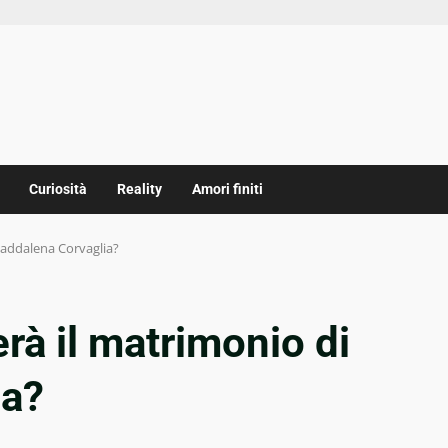
Curiosità
Reality
Amori finiti
Maddalena Corvaglia?
rà il matrimonio di
ia?