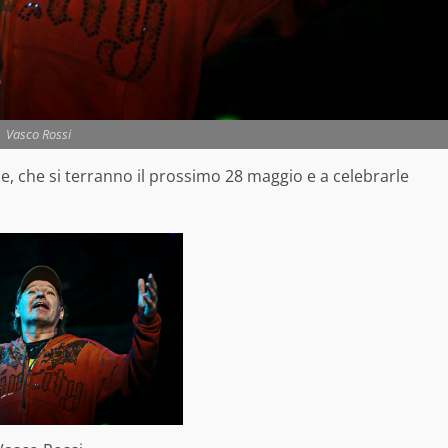
Vasco Rossi
e, che si terranno il prossimo 28 maggio e a celebrarle