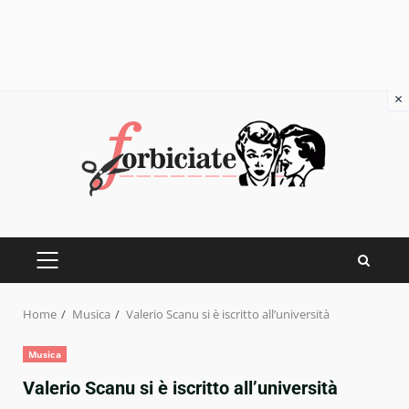
×
Skip
to
content
PRIMARY
MENU
Home
Musica
Valerio Scanu si è iscritto all’università
Musica
Valerio Scanu si è iscritto all’università