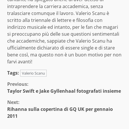
intraprendere la carriera accademica, senza
tralasciare comunque il lavoro. Valerio Scanu è
scritto alla triennale di lettere e filosofia con
indirizzo musicale ed intanto, per le fan che magari
si preoccupano più delle sue questioni sentimentali
che accademiche, sappiate che Valerio Scanu ha
ufficialmente dichiarato di essere single e di stare
bene così, ma questo non è un buon motivo per non
farvi avanti!
Tags:
Valerio Scanu
Continue
Previous:
Taylor Swift e Jake Gyllenhaal fotografati insieme
Reading
Next:
Rihanna sulla copertina di GQ UK per gennaio
2011