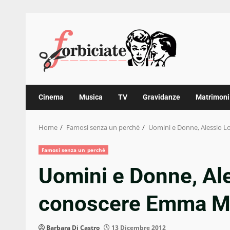
Skip
to
content
Cinema
Musica
TV
Gravidanze
Matrimoni
Home
Famosi senza un perché
Uomini e Donne, Alessio L
Famosi senza un perché
Uomini e Donne, Ale
conoscere Emma M
Barbara Di Castro
13 Dicembre 2012