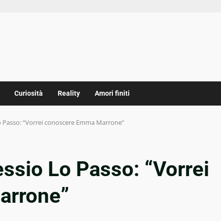
Curiosità
Reality
Amori finiti
o Passo: “Vorrei conoscere Emma Marrone”
ssio Lo Passo: “Vorrei
arrone”