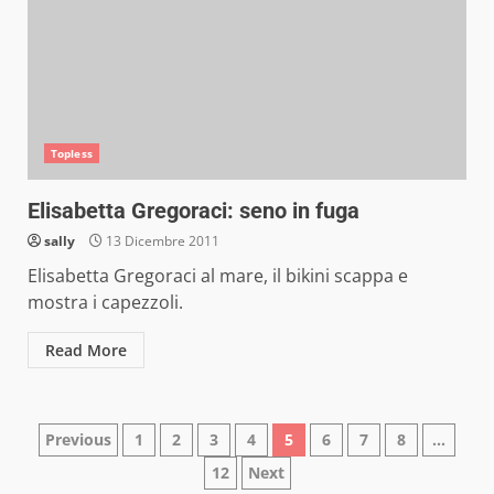
Topless
Elisabetta Gregoraci: seno in fuga
sally
13 Dicembre 2011
Elisabetta Gregoraci al mare, il bikini scappa e
mostra i capezzoli.
Read More
Paginazione
Previous
1
2
3
4
5
6
7
8
…
12
Next
degli