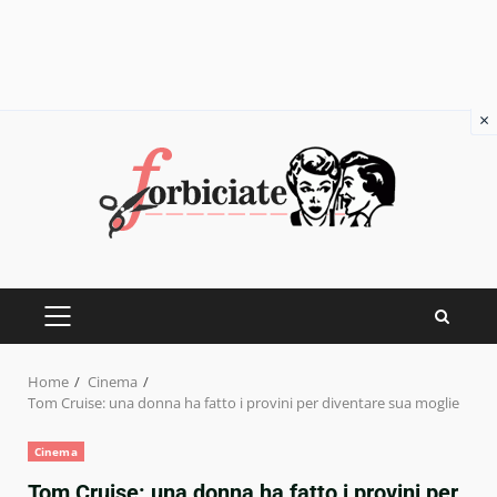
×
Skip
to
content
PRIMARY
MENU
Home
Cinema
Tom Cruise: una donna ha fatto i provini per diventare sua moglie
Cinema
Tom Cruise: una donna ha fatto i provini per