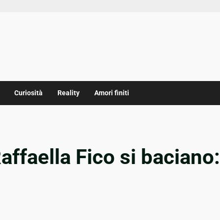
Curiosità
Reality
Amori finiti
faella Fico si baciano: