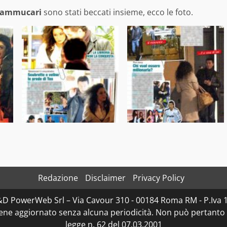
Mammucari
sono stati beccati insieme, ecco le foto.
Redazione
Disclaimer
Privacy Policy
D&D PowerWeb Srl – Via Cavour 310 - 00184 Roma RM - P.I
iene aggiornato senza alcuna periodicità. Non può pertanto 
legge n. 62 del 07.03.2001