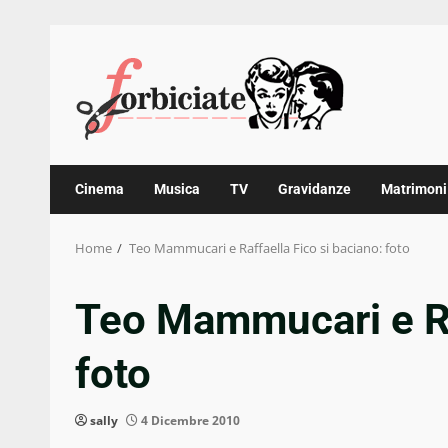
Skip
to
content
Cinema
Musica
TV
Gravidanze
Matrimoni
Home
Teo Mammucari e Raffaella Fico si baciano: foto
Teo Mammucari e Raf
foto
sally
4 Dicembre 2010