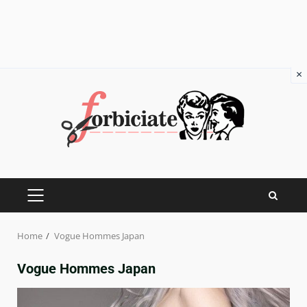
×
Skip
to
content
PRIMARY
MENU
Home
Vogue Hommes Japan
Vogue Hommes Japan