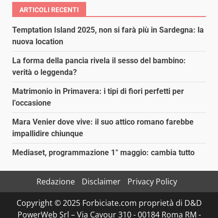
ARTICOLI RECENTI
Temptation Island 2025, non si farà più in Sardegna: la
nuova location
La forma della pancia rivela il sesso del bambino:
verità o leggenda?
Matrimonio in Primavera: i tipi di fiori perfetti per
l’occasione
Mara Venier dove vive: il suo attico romano farebbe
impallidire chiunque
Mediaset, programmazione 1° maggio: cambia tutto
Redazione
Disclaimer
Privacy Policy
Copyright © 2025 Forbiciate.com proprietà di D&D
PowerWeb Srl – Via Cavour 310 - 00184 Roma RM -