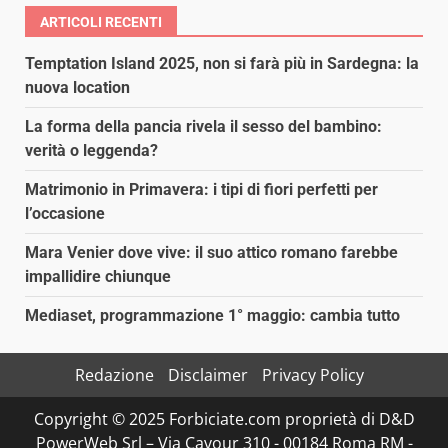
ARTICOLI RECENTI
Temptation Island 2025, non si farà più in Sardegna: la
nuova location
La forma della pancia rivela il sesso del bambino:
verità o leggenda?
Matrimonio in Primavera: i tipi di fiori perfetti per
l’occasione
Mara Venier dove vive: il suo attico romano farebbe
impallidire chiunque
Mediaset, programmazione 1° maggio: cambia tutto
Redazione
Disclaimer
Privacy Policy
Copyright © 2025 Forbiciate.com proprietà di D&D
PowerWeb Srl – Via Cavour 310 - 00184 Roma RM -