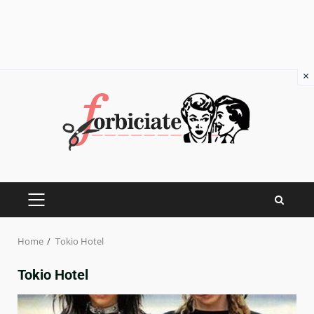
×
Skip
to
content
PRIMARY
MENU
Home
Tokio Hotel
Tokio Hotel