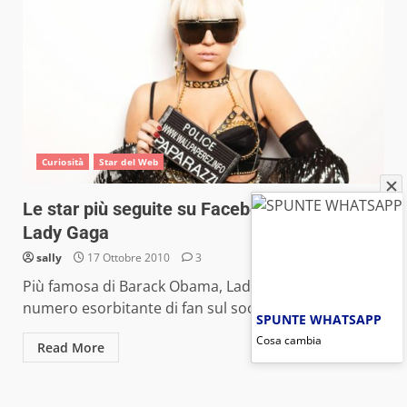
Curiosità
Star del Web
Le star più seguite su Facebook: trionfa
Lady Gaga
sally
17 Ottobre 2010
3
Più famosa di Barack Obama, Lady Gaga vanta un
numero esorbitante di fan sul social network più...
SPUNTE WHATSAPP
Cosa cambia
Read More