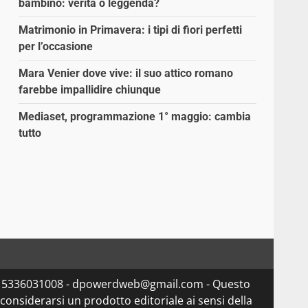
bambino: verità o leggenda?
Matrimonio in Primavera: i tipi di fiori perfetti
per l’occasione
Mara Venier dove vive: il suo attico romano
farebbe impallidire chiunque
Mediaset, programmazione 1° maggio: cambia
tutto
va 15336031008 - dpowerdweb@gmail.com - Questo
considerarsi un prodotto editoriale ai sensi della