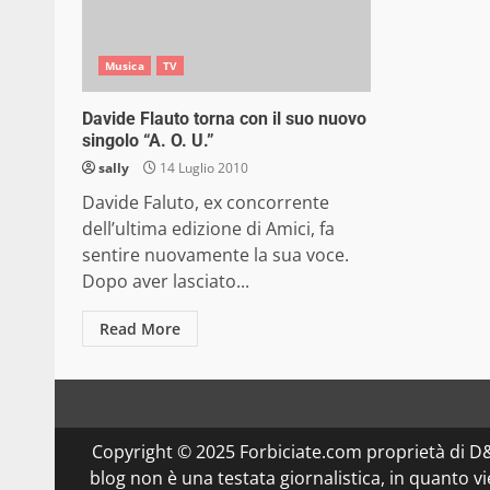
Musica
TV
Davide Flauto torna con il suo nuovo
singolo “A. O. U.”
sally
14 Luglio 2010
Davide Faluto, ex concorrente
dell’ultima edizione di Amici, fa
sentire nuovamente la sua voce.
Dopo aver lasciato...
Read More
Copyright © 2025 Forbiciate.com proprietà di 
blog non è una testata giornalistica, in quanto v