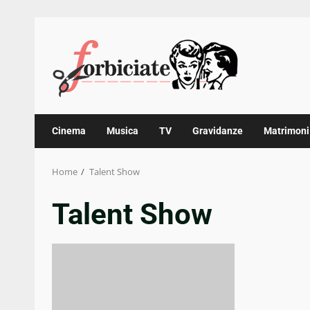
Skip
to
content
Cinema
Musica
TV
Gravidanze
Matrimoni
Home
Talent Show
Talent Show