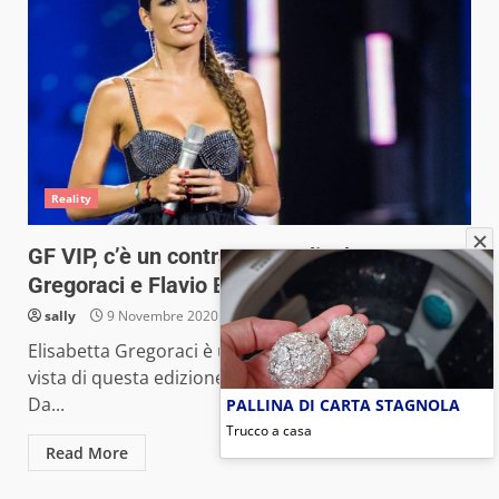
Reality
GF VIP, c’è un contratto tra Elisabetta
Gregoraci e Flavio Briatore?
sally
9 Novembre 2020
Elisabetta Gregoraci è uno dei personaggi più in
vista di questa edizione del “Grande Fratello VIP“.
Da...
PALLINA DI CARTA STAGNOLA
Trucco a casa
Read More