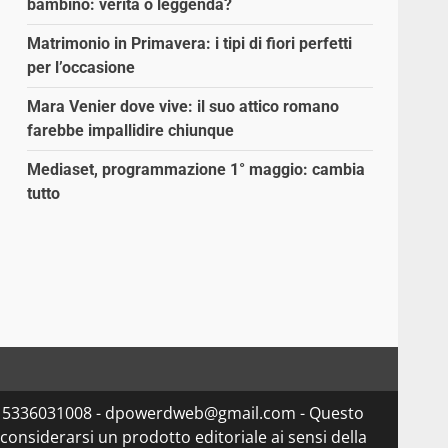
bambino: verità o leggenda?
Matrimonio in Primavera: i tipi di fiori perfetti
per l’occasione
Mara Venier dove vive: il suo attico romano
farebbe impallidire chiunque
Mediaset, programmazione 1° maggio: cambia
tutto
va 15336031008 - dpowerdweb@gmail.com - Questo
considerarsi un prodotto editoriale ai sensi della