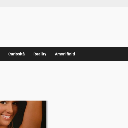
Curiosità
Reality
Amori finiti