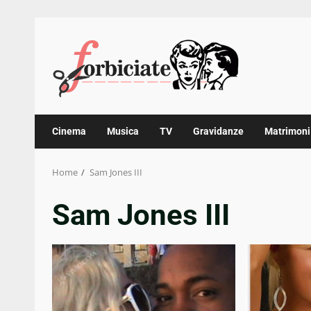
Skip
to
content
Cinema
Musica
TV
Gravidanze
Matrimoni
Home
Sam Jones III
Sam Jones III