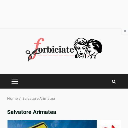
×
Skip
to
content
PRIMARY
MENU
Home
Salvatore Arimatea
Salvatore Arimatea