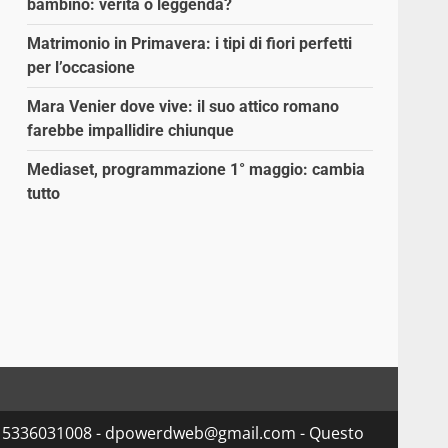
bambino: verità o leggenda?
Matrimonio in Primavera: i tipi di fiori perfetti
per l’occasione
Mara Venier dove vive: il suo attico romano
farebbe impallidire chiunque
Mediaset, programmazione 1° maggio: cambia
tutto
va 15336031008 - dpowerdweb@gmail.com - Questo