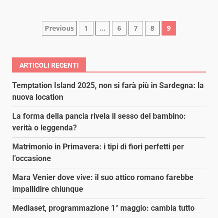
Paginazione
Previous
1
…
6
7
8
9
degli
articoli
ARTICOLI RECENTI
Temptation Island 2025, non si farà più in Sardegna: la
nuova location
La forma della pancia rivela il sesso del bambino:
verità o leggenda?
Matrimonio in Primavera: i tipi di fiori perfetti per
l’occasione
Mara Venier dove vive: il suo attico romano farebbe
impallidire chiunque
Mediaset, programmazione 1° maggio: cambia tutto