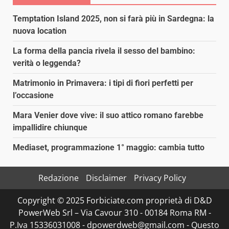
Temptation Island 2025, non si farà più in Sardegna: la
nuova location
La forma della pancia rivela il sesso del bambino:
verità o leggenda?
Matrimonio in Primavera: i tipi di fiori perfetti per
l’occasione
Mara Venier dove vive: il suo attico romano farebbe
impallidire chiunque
Mediaset, programmazione 1° maggio: cambia tutto
Redazione
Disclaimer
Privacy Policy
Copyright © 2025 Forbiciate.com proprietà di D&D
PowerWeb Srl – Via Cavour 310 - 00184 Roma RM -
P.Iva 15336031008 - dpowerdweb@gmail.com - Questo