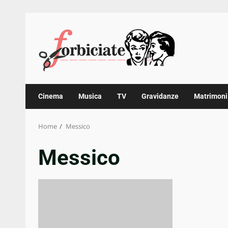
Skip
to
content
Cinema
Musica
TV
Gravidanze
Matrimoni
Home
Messico
Messico