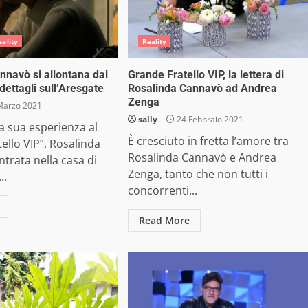
eality
Reality
nnavò si allontana dai
Grande Fratello VIP, la lettera di
 dettagli sull’Aresgate
Rosalinda Cannavò ad Andrea
Zenga
Marzo 2021
sally
24 Febbraio 2021
lla sua esperienza al
È cresciuto in fretta l’amore tra
ello VIP”, Rosalinda
Rosalinda Cannavò e Andrea
trata nella casa di
Zenga, tanto che non tutti i
..
concorrenti...
Read More