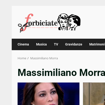
Skip
to
content
Cinema
Musica
TV
Gravidanze
Matrimoni
Home
Massimiliano Morra
Massimiliano Morr