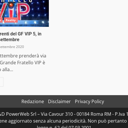
o
Reality
renti del GF VIP 5, in
settembre
Settembre 2020
ettembre prenderà via
il Grande Fratello VIP è
alla...
Redazione
Disclaimer
Privacy Policy
D&D PowerWeb Srl – Via Cavour 310 - 00184 Roma RM - P.I
iene aggiornato senza alcuna periodicità. Non può pertanto 
legge n. 62 del 07.03.2001