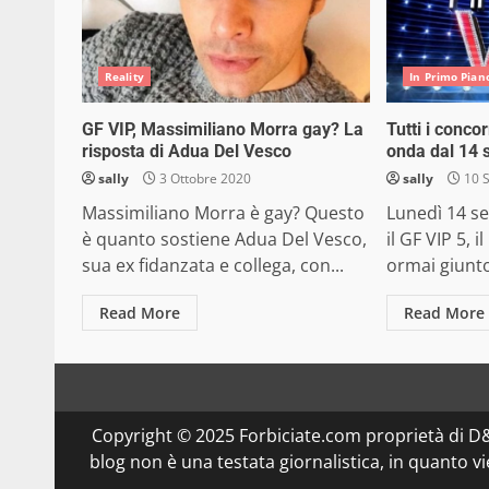
Reality
In Primo Pian
GF VIP, Massimiliano Morra gay? La
Tutti i concor
risposta di Adua Del Vesco
onda dal 14 
sally
3 Ottobre 2020
sally
10 
Massimiliano Morra è gay? Questo
Lunedì 14 s
è quanto sostiene Adua Del Vesco,
il GF VIP 5, 
sua ex fidanzata e collega, con...
ormai giunto 
Read More
Read More
Copyright © 2025 Forbiciate.com proprietà di 
blog non è una testata giornalistica, in quanto v