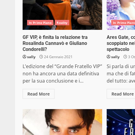
In Primo Piano
Reality
In Primo Pian
GF VIP, è finita la relazione tra
Ares Gate, c
Rosalinda Cannavò e Giuliano
scoppiato ne
Condorelli?
spettacolo
sally
24 Gennaio 2021
sally
3 Ot
L’edizione del “Grande Fratello VIP”
Si parla di 
non ha ancora una data definitiva
ma che di fa
per la sua conclusione e i...
del tutto: ave
Read More
Read More