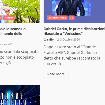
o
Reality
In Primo Piano
TV
os’è lo scandalo
Gabriel Garko, le prime dichiarazion
l mondo dello
rilasciate a “Verissimo”
sally
3 Ottobre 2020
tobre 2020
Dopo essere stato al “Grande
uno scandalo scoppiato,
Fratello VIP“, Gabriel Garko ha
tto non è scoppiato
detto che avrebbe raccontato la
te già...
sua verità...
Read More