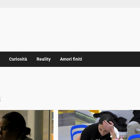
Curiosità
Reality
Amori finiti
a