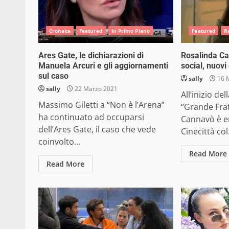
Cronaca
Featured
In Primo Piano
Featured
R
Ares Gate, le dichiarazioni di
Rosalinda Ca
Manuela Arcuri e gli aggiornamenti
social, nuovi
sul caso
sally
16 
sally
22 Marzo 2021
All’inizio de
Massimo Giletti a “Non è l’Arena”
“Grande Frat
ha continuato ad occuparsi
Cannavò è en
dell’Ares Gate, il caso che vede
Cinecittà col.
coinvolto...
Read More
Read More