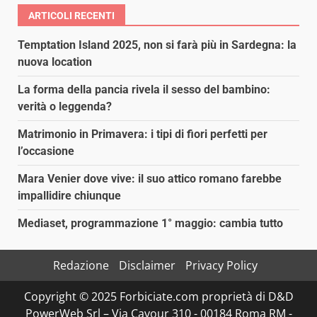
ARTICOLI RECENTI
Temptation Island 2025, non si farà più in Sardegna: la
nuova location
La forma della pancia rivela il sesso del bambino:
verità o leggenda?
Matrimonio in Primavera: i tipi di fiori perfetti per
l’occasione
Mara Venier dove vive: il suo attico romano farebbe
impallidire chiunque
Mediaset, programmazione 1° maggio: cambia tutto
Redazione
Disclaimer
Privacy Policy
Copyright © 2025 Forbiciate.com proprietà di D&D
PowerWeb Srl – Via Cavour 310 - 00184 Roma RM -