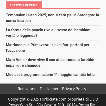
ARTICOLI RECENTI
Temptation Island 2025, non si farà più in Sardegna: la
nuova location
La forma della pancia rivela il sesso del bambino:
verità o leggenda?
Matrimonio in Primavera: i tipi di fiori perfetti per
l’occasione
Mara Venier dove vive: il suo attico romano farebbe
impallidire chiunque
Mediaset, programmazione 1° maggio: cambia tutto
Redazione
Disclaimer
Privacy Policy
Copyright © 2025 Forbiciate.com proprietà di D&D
PowerWeb Srl – Via Cavour 310 - 00184 Roma RM -