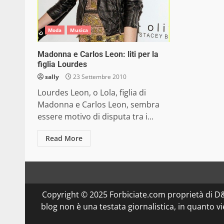
Moda
Musica
Madonna e Carlos Leon: liti per la
figlia Lourdes
sally
23 Settembre 2010
Lourdes Leon, o Lola, figlia di
Madonna e Carlos Leon, sembra
essere motivo di disputa tra i...
Read More
Copyright © 2025 Forbiciate.com proprietà di 
blog non è una testata giornalistica, in quanto v