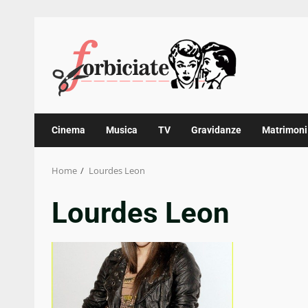
Skip
to
content
Cinema
Musica
TV
Gravidanze
Matrimoni
Home
Lourdes Leon
Lourdes Leon