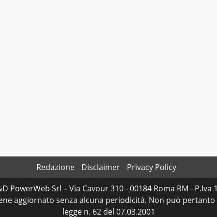
Redazione
Disclaimer
Privacy Policy
D&D PowerWeb Srl – Via Cavour 310 - 00184 Roma RM - P.I
iene aggiornato senza alcuna periodicità. Non può pertanto 
legge n. 62 del 07.03.2001