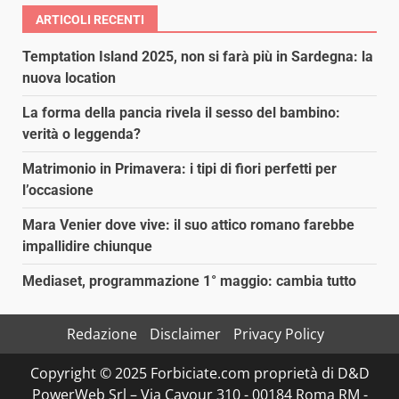
ARTICOLI RECENTI
Temptation Island 2025, non si farà più in Sardegna: la
nuova location
La forma della pancia rivela il sesso del bambino:
verità o leggenda?
Matrimonio in Primavera: i tipi di fiori perfetti per
l’occasione
Mara Venier dove vive: il suo attico romano farebbe
impallidire chiunque
Mediaset, programmazione 1° maggio: cambia tutto
Redazione
Disclaimer
Privacy Policy
Copyright © 2025 Forbiciate.com proprietà di D&D
PowerWeb Srl – Via Cavour 310 - 00184 Roma RM -