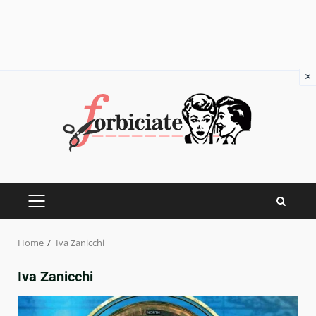
×
Skip
to
content
PRIMARY
MENU
Home
Iva Zanicchi
Iva Zanicchi