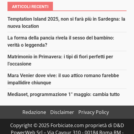
ARTICOLI RECENTI
Temptation Island 2025, non si farà più in Sardegna: la
nuova location
La forma della pancia rivela il sesso del bambino:
verità o leggenda?
Matrimonio in Primavera: i tipi di fiori perfetti per
l’occasione
Mara Venier dove vive: il suo attico romano farebbe
impallidire chiunque
Mediaset, programmazione 1° maggio: cambia tutto
Redazione
Disclaimer
Privacy Policy
Copyright © 2025 Forbiciate.com proprietà di D&D
PowerWeb Srl – Via Cavour 310 - 00184 Roma RM -