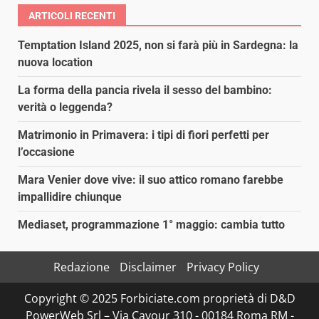
ARTICOLI RECENTI
Temptation Island 2025, non si farà più in Sardegna: la
nuova location
La forma della pancia rivela il sesso del bambino:
verità o leggenda?
Matrimonio in Primavera: i tipi di fiori perfetti per
l’occasione
Mara Venier dove vive: il suo attico romano farebbe
impallidire chiunque
Mediaset, programmazione 1° maggio: cambia tutto
Redazione
Disclaimer
Privacy Policy
Copyright © 2025 Forbiciate.com proprietà di D&D
PowerWeb Srl – Via Cavour 310 - 00184 Roma RM -