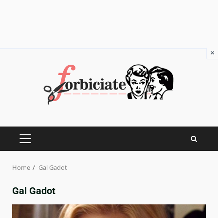
×
Skip
to
content
PRIMARY
MENU
Home
Gal Gadot
Gal Gadot