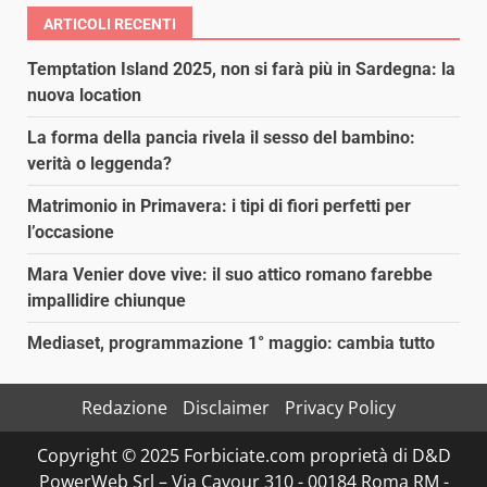
ARTICOLI RECENTI
Temptation Island 2025, non si farà più in Sardegna: la
nuova location
La forma della pancia rivela il sesso del bambino:
verità o leggenda?
Matrimonio in Primavera: i tipi di fiori perfetti per
l’occasione
Mara Venier dove vive: il suo attico romano farebbe
impallidire chiunque
Mediaset, programmazione 1° maggio: cambia tutto
Redazione
Disclaimer
Privacy Policy
Copyright © 2025 Forbiciate.com proprietà di D&D
PowerWeb Srl – Via Cavour 310 - 00184 Roma RM -