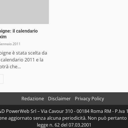
igne: il calendario
xim
Gennaio 2011
igne è stata scelta da
 calendario 2011 e la
otrà che...
Redazione
Disclaimer
Privacy Policy
D&D PowerWeb Srl – Via Cavour 310 - 00184 Roma RM - P.I
iene aggiornato senza alcuna periodicità. Non può pertanto 
legge n. 62 del 07.03.2001