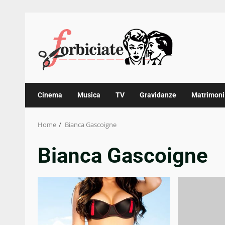
Skip
to
content
Cinema
Musica
TV
Gravidanze
Matrimoni
Home
Bianca Gascoigne
Bianca Gascoigne