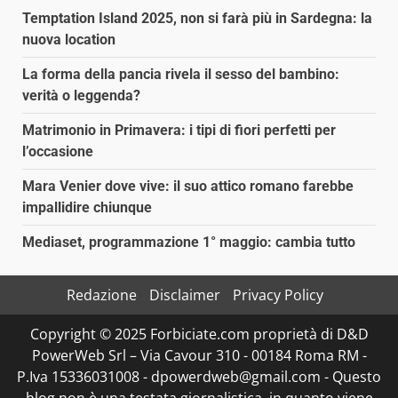
Temptation Island 2025, non si farà più in Sardegna: la
nuova location
La forma della pancia rivela il sesso del bambino:
verità o leggenda?
Matrimonio in Primavera: i tipi di fiori perfetti per
l’occasione
Mara Venier dove vive: il suo attico romano farebbe
impallidire chiunque
Mediaset, programmazione 1° maggio: cambia tutto
Redazione
Disclaimer
Privacy Policy
Copyright © 2025 Forbiciate.com proprietà di D&D
PowerWeb Srl – Via Cavour 310 - 00184 Roma RM -
P.Iva 15336031008 - dpowerdweb@gmail.com - Questo