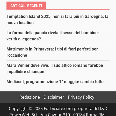
ARTICOLI RECENTI
Temptation Island 2025, non si farà più in Sardegna: la
nuova location
La forma della pancia rivela il sesso del bambino:
verità o leggenda?
Matrimonio in Primavera: i tipi di fiori perfetti per
l’occasione
Mara Venier dove vive: il suo attico romano farebbe
impallidire chiunque
Mediaset, programmazione 1° maggio: cambia tutto
Redazione
Disclaimer
Privacy Policy
Copyright © 2025 Forbiciate.com proprietà di D&D
PowerWeb Srl – Via Cavour 310 - 00184 Roma RM -