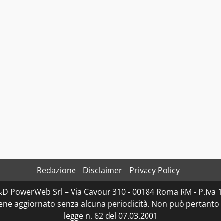
Redazione
Disclaimer
Privacy Policy
D&D PowerWeb Srl – Via Cavour 310 - 00184 Roma RM - P.I
iene aggiornato senza alcuna periodicità. Non può pertanto 
legge n. 62 del 07.03.2001