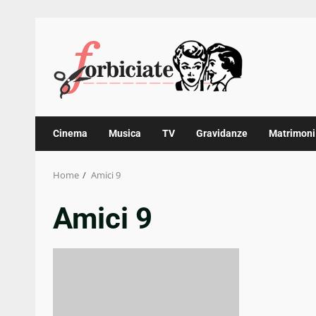
Skip
to
content
Cinema
Musica
TV
Gravidanze
Matrimoni
Home
Amici 9
Amici 9