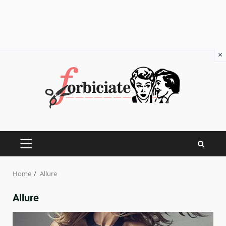
×
Skip
to
content
PRIMARY
MENU
Home
Allure
Allure