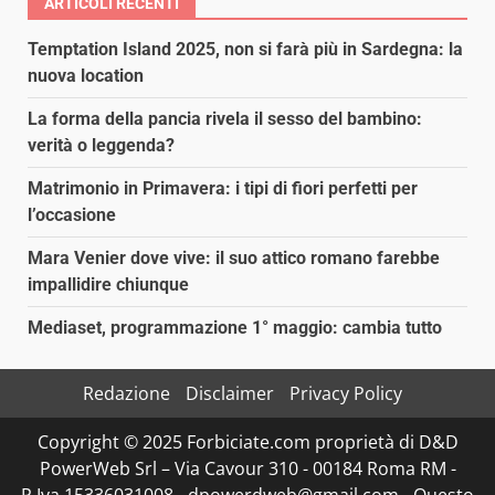
ARTICOLI RECENTI
Temptation Island 2025, non si farà più in Sardegna: la
nuova location
La forma della pancia rivela il sesso del bambino:
verità o leggenda?
Matrimonio in Primavera: i tipi di fiori perfetti per
l’occasione
Mara Venier dove vive: il suo attico romano farebbe
impallidire chiunque
Mediaset, programmazione 1° maggio: cambia tutto
Redazione
Disclaimer
Privacy Policy
Copyright © 2025 Forbiciate.com proprietà di D&D
PowerWeb Srl – Via Cavour 310 - 00184 Roma RM -