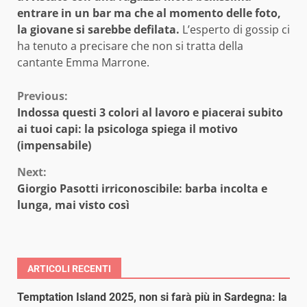
entrare in un bar ma che al momento delle foto,
la giovane si sarebbe defilata.
L’esperto di gossip ci
ha tenuto a precisare che non si tratta della
cantante Emma Marrone.
Continue
Previous:
Indossa questi 3 colori al lavoro e piacerai subito
Reading
ai tuoi capi: la psicologa spiega il motivo
(impensabile)
Next:
Giorgio Pasotti irriconoscibile: barba incolta e
lunga, mai visto così
ARTICOLI RECENTI
Temptation Island 2025, non si farà più in Sardegna: la