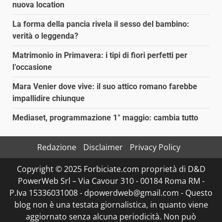
nuova location
La forma della pancia rivela il sesso del bambino:
verità o leggenda?
Matrimonio in Primavera: i tipi di fiori perfetti per
l’occasione
Mara Venier dove vive: il suo attico romano farebbe
impallidire chiunque
Mediaset, programmazione 1° maggio: cambia tutto
Redazione
Disclaimer
Privacy Policy
Copyright © 2025 Forbiciate.com proprietà di D&D
PowerWeb Srl – Via Cavour 310 - 00184 Roma RM -
P.Iva 15336031008 - dpowerdweb@gmail.com - Questo
blog non è una testata giornalistica, in quanto viene
aggiornato senza alcuna periodicità. Non può