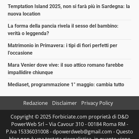
Temptation Island 2025, non si farà più in Sardegna: la
nuova location
La forma della pancia rivela il sesso del bambino:
verità o leggenda?
Matrimonio in Primavera: i tipi di fiori perfetti per
l’occasione
Mara Venier dove vive: il suo attico romano farebbe
impallidire chiunque
Mediaset, programmazione 1° maggio: cambia tutto
Redazione
Disclaimer
Privacy Policy
Copyright © 2025 Forbiciate.com proprietà di D&D
PowerWeb Srl – Via Cavour 310 - 00184 Roma RM -
P.Iva 15336031008 - dpowerdweb@gmail.com - Questo
blog non è una testata giornalistica, in quanto viene