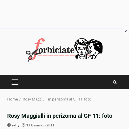
×
Skip
to
content
PRIMARY
MENU
Home
Rosy Maggiulli in perizoma al GF 11: foto
Rosy Maggiulli in perizoma al GF 11: foto
sally
13 Gennaio 2011