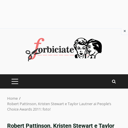
×
Skip
to
content
PRIMARY
MENU
Home
Robert Pattinson, Kristen Stewart e Taylor Lautner ai People’s
Choice Awards 2011: foto!
Robert Pattinson, Kristen Stewart e Taylor