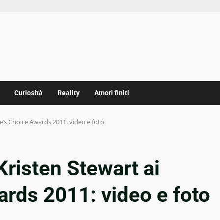
Curiosità
Reality
Amori finiti
e’s Choice Awards 2011: video e foto
Kristen Stewart ai
rds 2011: video e foto