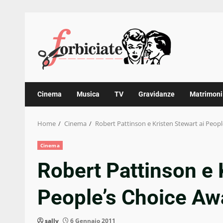
Skip
to
content
Cinema
Musica
TV
Gravidanze
Matrimoni
Home
Cinema
Robert Pattinson e Kristen Stewart ai Peopl
Cinema
Robert Pattinson e 
People’s Choice Awa
sally
6 Gennaio 2011