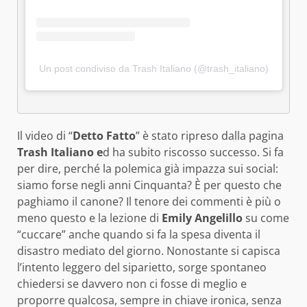
Un post condiviso da Trash Italiano (@trash_italiano)
Il video di “
Detto Fatto
” è stato ripreso dalla pagina
Trash Italiano e
d ha subito riscosso successo. Si fa
per dire, perché la polemica già impazza sui social:
siamo forse negli anni Cinquanta? È per questo che
paghiamo il canone? Il tenore dei commenti è più o
meno questo e la lezione di
Emily Angelillo
su come
“cuccare” anche quando si fa la spesa diventa il
disastro mediato del giorno. Nonostante si capisca
l’intento leggero del siparietto, sorge spontaneo
chiedersi se davvero non ci fosse di meglio e
proporre qualcosa, sempre in chiave ironica, senza