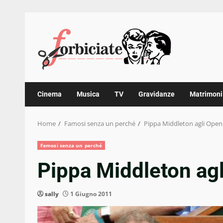
Skip
to
content
Cinema
Musica
TV
Gravidanze
Matrimoni
Home
Famosi senza un perché
Pippa Middleton agli Open 
Famosi senza un perché
Pippa Middleton agl
sally
1 Giugno 2011