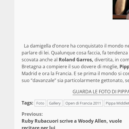
La damigella d’onore ha conquistato il mondo nell
parlare di lei. Qualunque cosa faccia, fa tendenz
scovata anche al
Roland Garros,
divertita, in co
Bretagna a compiere il suo dovere di moglie,
Pip
Madrid e ora la Francia. E se prima il mondo si c
suo “davanzale” sia particolarmente gettonato, 
GUARDA LE FOTO DI PIPP
Tags:
Foto
Gallery
Open di Francia 2011
Pippa Middle
Continue
Previous:
Ruby Rubacuori scrive a Woody Allen, vuole
Reading
recitare per lui