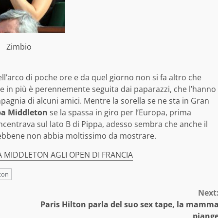
Zimbio
’arco di poche ore e da quel giorno non si fa altro che
a e in più è perennemente seguita dai paparazzi, che l’hanno
mpagnia di alcuni amici. Mentre la sorella se ne sta in Gran
pa Middleton
se la spassa in giro per l’Europa, prima
oncentrava sul lato B di Pippa, adesso sembra che anche il
sebbene non abbia moltissimo da mostrare.
A MIDDLETON AGLI OPEN DI FRANCIA
ton
Next
Paris Hilton parla del suo sex tape, la mamm
piang