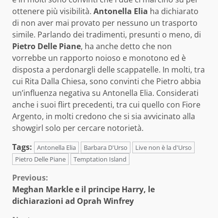
ottenere più visibilità.
Antonella Elia
ha dichiarato
di non aver mai provato per nessuno un trasporto
simile. Parlando dei tradimenti, presunti o meno, di
Pietro Delle Piane
, ha anche detto che non
vorrebbe un rapporto noioso e monotono ed è
disposta a perdonargli delle scappatelle. In molti, tra
cui Rita Dalla Chiesa, sono convinti che Pietro abbia
un’influenza negativa su Antonella Elia. Considerati
anche i suoi flirt precedenti, tra cui quello con Fiore
Argento, in molti credono che si sia avvicinato alla
showgirl solo per cercare notorietà.
Tags:
Antonella Elia
Barbara D'Urso
Live non è la d'Urso
Pietro Delle Piane
Temptation Island
Continue
Previous:
Meghan Markle e il principe Harry, le
Reading
dichiarazioni ad Oprah Winfrey