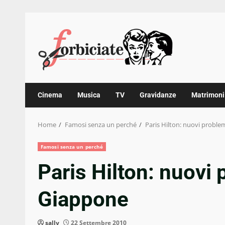
Skip
to
content
Cinema
Musica
TV
Gravidanze
Matrimoni
Home
Famosi senza un perché
Paris Hilton: nuovi proble
Famosi senza un perché
Paris Hilton: nuovi 
Giappone
sally
22 Settembre 2010