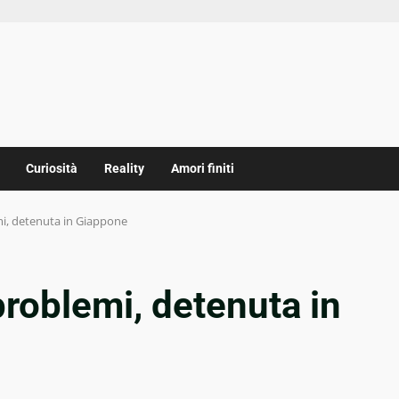
Curiosità
Reality
Amori finiti
mi, detenuta in Giappone
problemi, detenuta in