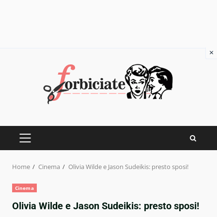
×
Skip
to
content
PRIMARY
MENU
Home
Cinema
Olivia Wilde e Jason Sudeikis: presto sposi!
Cinema
Olivia Wilde e Jason Sudeikis: presto sposi!