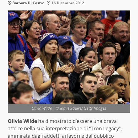
Barbara Di Castro
16 Dicembre 2012
Olivia Wilde | © Jamie Squire/ Getty Images
Olivia Wilde
ha dimostrato d’essere una brava
attrice nella
sua interpretazione di “Tron Legacy
“,
ammirata dagli addetti ai lavori e dal pubblico