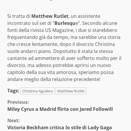
Si tratta di
Matthew Rutlet
, un assistente
incontrato sul set di “
Burlesqu
e”. Secondo alcune
fonti della rivista US Magazine, i due si starebbero
frequentando già da tempo, ma sarebbe una storia
che cresce lentamente, dopo il divorzio Christina
vuole andarci piano. Dopotutto è stata la stessa
cantante ad ammettere di aver sofferto molto per il
divorzio, ma adesso potrebbe aprirsi un nuovo
capitolo della sua vita amorosa, speriamo possa
andare meglio della relazione precedente!
Tags:
Christina Aguilera
Matthew Rutlet
Continue
Previous:
Miley Cyrus a Madrid flirta con Jared Followill
Reading
Next:
Victoria Beckham critica lo stile di Lady Gaga