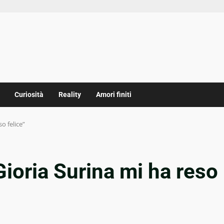
Curiosità
Reality
Amori finiti
o felice”
Gioria Surina mi ha reso