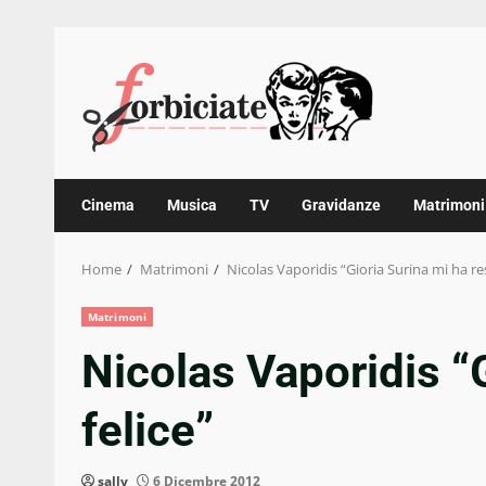
Skip
to
content
Cinema
Musica
TV
Gravidanze
Matrimoni
Home
Matrimoni
Nicolas Vaporidis “Gioria Surina mi ha res
Matrimoni
Nicolas Vaporidis “
felice”
sally
6 Dicembre 2012