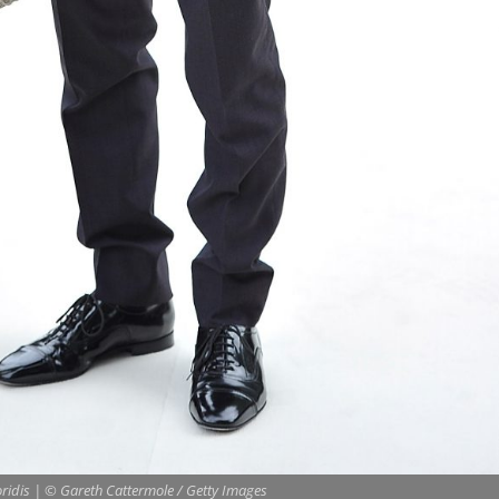
oridis | © Gareth Cattermole / Getty Images