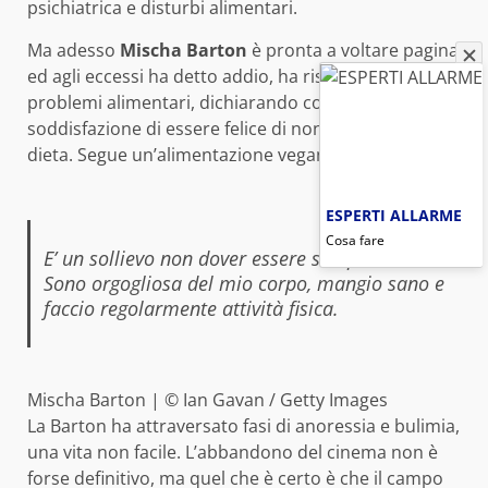
psichiatrica e disturbi alimentari.
Ma adesso
Mischa Barton
è pronta a voltare pagina
ed agli eccessi ha detto addio, ha risolto anche i suoi
problemi alimentari, dichiarando con grande
soddisfazione di essere felice di non essere più a
dieta. Segue un’alimentazione vegana:
ESPERTI ALLARME
Cosa fare
E’ un sollievo non dover essere sempre a dieta.
Sono orgogliosa del mio corpo, mangio sano e
faccio regolarmente attività fisica.
Mischa Barton | © Ian Gavan / Getty Images
La Barton ha attraversato fasi di anoressia e bulimia,
una vita non facile. L’abbandono del cinema non è
forse definitivo, ma quel che è certo è che il campo