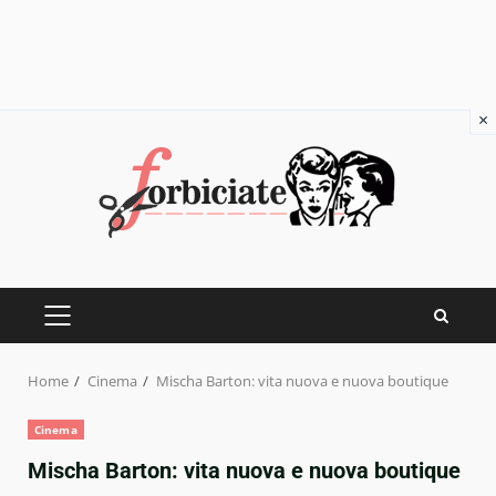
×
Skip
to
content
PRIMARY
MENU
Home
Cinema
Mischa Barton: vita nuova e nuova boutique
Cinema
Mischa Barton: vita nuova e nuova boutique