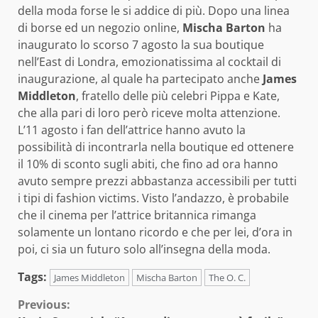
della moda forse le si addice di più. Dopo una linea
di borse ed un negozio online,
Mischa Barton
ha
inaugurato lo scorso 7 agosto la sua boutique
nell’East di Londra, emozionatissima al cocktail di
inaugurazione, al quale ha partecipato anche
James
Middleton
, fratello delle più celebri Pippa e Kate,
che alla pari di loro però riceve molta attenzione.
L’11 agosto i fan dell’attrice hanno avuto la
possibilità di incontrarla nella boutique ed ottenere
il 10% di sconto sugli abiti, che fino ad ora hanno
avuto sempre prezzi abbastanza accessibili per tutti
i tipi di fashion victims. Visto l’andazzo, è probabile
che il cinema per l’attrice britannica rimanga
solamente un lontano ricordo e che per lei, d’ora in
poi, ci sia un futuro solo all’insegna della moda.
Tags:
James Middleton
Mischa Barton
The O. C.
Continue
Previous: