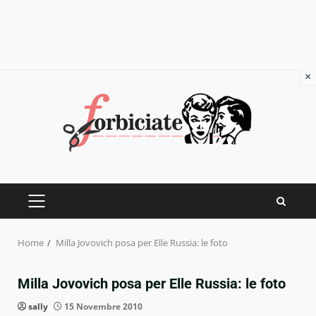
×
Skip
to
content
PRIMARY
MENU
Home
Milla Jovovich posa per Elle Russia: le foto
Milla Jovovich posa per Elle Russia: le foto
sally
15 Novembre 2010